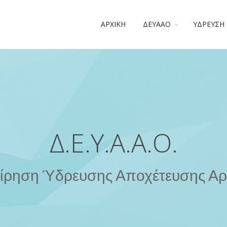
ΑΡΧΙΚΗ
ΔΕΥΑΑΟ
ΥΔΡΕΥΣΗ 
Δ.Ε.Υ.Α.Α.Ο.
είρηση Ύδρευσης Αποχέτευσης Αρ